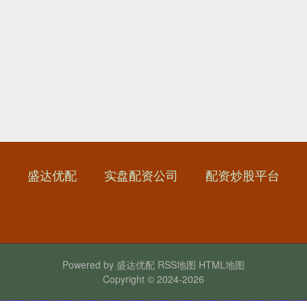
盛达优配
实盘配资公司
配资炒股平台
Powered by
盛达优配
RSS地图
HTML地图
Copyright
© 2024-2026