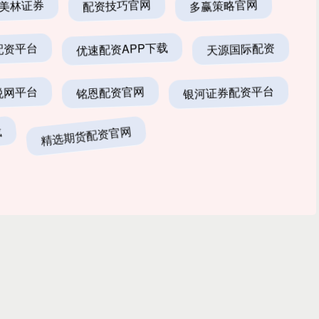
美林证券
配资技巧官网
多赢策略官网
配资平台
优速配资APP下载
天源国际配资
悦网平台
铭恩配资官网
银河证券配资平台
载
精选期货配资官网