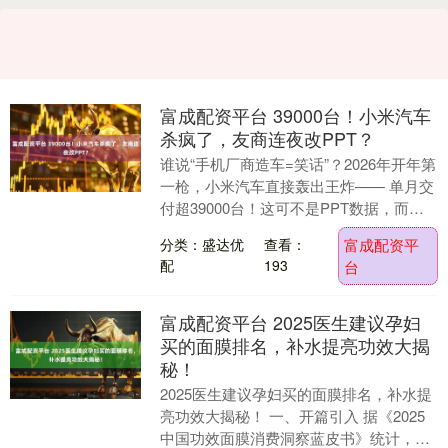
富成配资平台 39000台！小米汽车
杀疯了，友商连夜改PPT？
谁说“手机厂商造车=笑话”？2026年开年第
一枪，小米汽车直接轰出王炸—— 单月交
付超39000台！这可不是PPT数据，而是
实打实交到用户手里的SU7/YU7。....
分类：盛达优
查看：
富成配资平
配
193
台
富成配资平台 2025医生建议孕妇
买的面膜排名，补水提亮功效大揭
秘！
2025医生建议孕妇买的面膜排名，补水提
亮功效大揭秘！ 一、开篇引入 据《2025
中国功效面膜消费洞察蓝皮书》统计，超