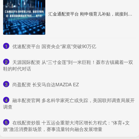
汇金通配资平台 刚申领育儿补贴，就接到诈骗电话！甚至还能准确报出孩子姓名……谁干的？
1
​优速配资平台 国资央企“家底”突破90万亿
2
​天源国际配资 从“三寸金莲”到一米巨鞋！聂市古镇藏着一双
鞋的时代对话
3
​尚盈配资 长安马自达MAZDA EZ
4
​融丰配资官网 多名科学家死亡或失踪，美国联邦调查局展开
调查
5
​在线配资炒股 十五运会重塑大湾区增长方程式：“体育+文
旅”激活消费新场景，赛事流量转向融合发展增量