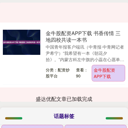
金牛股配资APP下载 书香传情 三
地四校共读一本书
中国青年报客户端讯（中青报·中青网记者
尹希宁）“我希望有一本《朝花夕
拾》。”内蒙古科左中旗的小蕊在心愿单上
写下这句话时，并不知道千里之外的北京
分类：配资炒
查看：
金牛股配资
化工大学校园里，....
股平台
90
APP下载
盛达优配文章已加载完成
话题标签