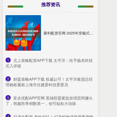
推荐资讯
聚利配资官网 2025年穿戴式吸奶器公司推荐：专注创新设计，适配多场景的厂家
1
​北上策略配资APP下载 太平洋：给予扬杰科技
买入评级
2
​财盈策略APP下载 权威认可！太平洋集团总经
理杨彬履新上海市住建委科技委委员
3
​富农优配APP官网 英雄联盟紧急加强芸阿娜火
了，韩服胜率倒数第一，创可贴粘大动脉
4
​日进金配资 身价40亿！47岁的她演戏把黄渤吻